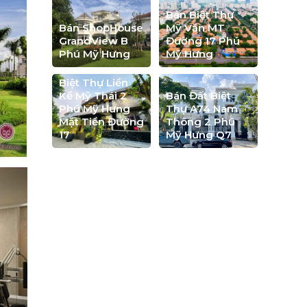
Bán Biệt Thự
Bán ShopHouse
Mỹ Văn MT
GrandView B
Đường 17 Phú
Phú Mỹ Hưng
Mỹ Hưng
Biệt Thự Liền
Kề Mỹ Thái 2
Bán Đất Biệt
Phú Mỹ Hưng
Thự A74 Nam
Mặt Tiền Đường
Thông 2 Phú
17
Mỹ Hưng Q7