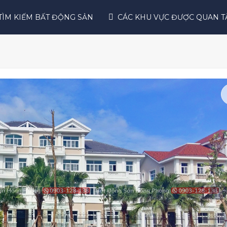
TÌM KIẾM BẤT ĐỘNG SẢN
CÁC KHU VỰC ĐƯỢC QUAN T