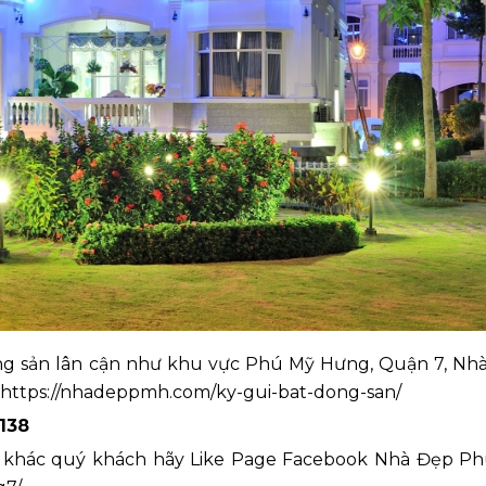
ng sản lân cận như khu vực Phú Mỹ Hưng, Quận 7, Nh
i: https://nhadeppmh.com/ky-gui-bat-dong-san/
.138
n khác quý khách hãy Like Page Facebook Nhà Đẹp P