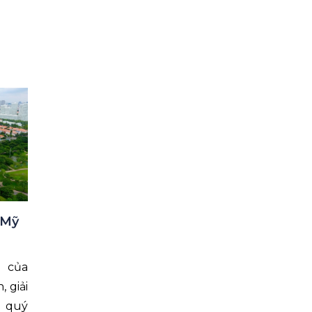
 Mỹ
m của
 giải
a quý