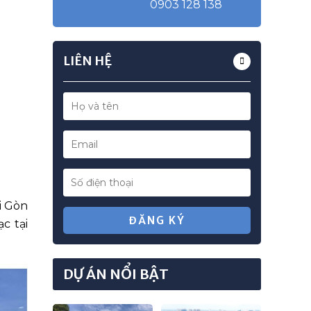
0903 128 138
LIÊN HỆ
*
*
*
i Gòn
ĐĂNG KÝ
c tại
DỰ ÁN NỔI BẬT