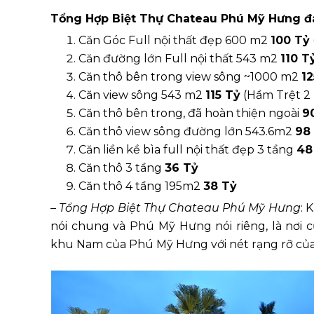
Tổng Hợp Biệt Thự Chateau Phú Mỹ Hưng đ
Căn Góc Full nội thất đẹp 600 m2
100 Tỷ
Căn đường lớn Full nội thất 543 m2
110 T
Căn thô bên trong view sông ~1000 m2
12
Căn view sông 543 m2
115 Tỷ
(Hầm Trệt 2 
Căn thô bên trong, đã hoàn thiện ngoài
9
Căn thô view sông đường lớn 543.6m2
98
Căn liền kề bìa full nội thất đẹp 3 tầng
48
Căn thô 3 tầng
36 Tỷ
Căn thô 4 tầng 195m2
38 Tỷ
–
Tổng Hợp Biệt Thự Chateau Phú Mỹ Hưng
: 
nói chung và Phú Mỹ Hưng nói riêng, là nơi 
khu Nam của Phú Mỹ Hưng với nét rạng rỡ của t