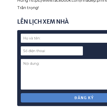
Hưng https://www.facebook.com/nhadep.pmh
Trân trọng!
LÊN LỊCH XEM NHÀ
*
ĐĂNG KÝ