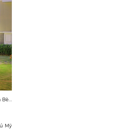
à Bè…
hú Mỹ