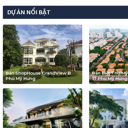
DỰ ÁN NỔI BẬT
Bán ShopHouse GrandView B
Bán Biệt Thự M
Phú Mỹ Hưng
17 Phú Mỹ Hưng