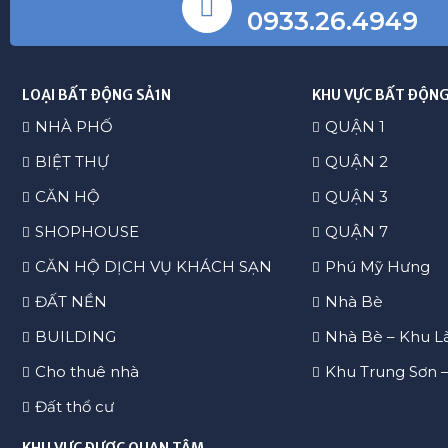
0933.26.4949
LOẠI BẤT ĐỘNG SẢ1N
KHU VỰC BẤT ĐỘNG
NHÀ PHỐ
QUẬN 1
BIỆT THỰ
QUẬN 2
CĂN HỘ
QUẬN 3
SHOPHOUSE
QUẬN 7
CĂN HỘ DỊCH VỤ KHÁCH SẠN
Phú Mỹ Hưng
ĐẤT NỀN
Nhà Bè
BUILDING
Nhà Bè – Khu L
Cho thuê nhà
Khu Trung Sơn 
Đất thổ cư
KHU VỰC ĐƯỢC QUAN TÂM