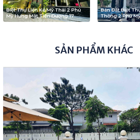
Biệt Thự Liền Kề Mỹ Thái 2 Phú
Bán Đất Biệt T
Mỹ Hưng Mặt Tiền Đường 17
Thông 2 Phú M
SẢN PHẨM KHÁC
Biệt Thự Tứ Lập Mỹ Gia MT Đường Lớn C
Biệt Thự Phú Mỹ Hưng
GIÁ
46.000.000.000