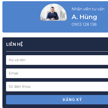
Nhân viên tư vấn
A. Hùng
0903 128 138
LIÊN HỆ
ĐĂNG KÝ