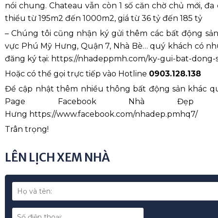
nói chung. Chateau vẫn còn 1 số căn chờ chủ mới, đa 
thiểu từ 195m2 đến 1000m2, giá từ 36 tỷ đến 185 tỷ
– Chúng tôi cũng nhận ký gửi thêm các bất động sả
vực Phú Mỹ Hưng, Quận 7, Nhà Bè… quý khách có nhu
đăng ký tại: https://nhadeppmh.com/ky-gui-bat-dong-
Hoặc có thể gọi trực tiếp vào Hotline
0903.128.138
Để cập nhật thêm nhiều thông bất động sản khác qu
Page Facebook Nhà Đẹp
Hưng https://www.facebook.com/nhadep.pmhq7/
Trân trọng!
LÊN LỊCH XEM NHÀ
*