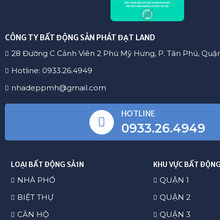
CÔNG TY BẤT ĐỘNG SẢN PHÁT ĐẠT LAND
28 Đường C Cảnh Viên 2 Phú Mỹ Hưng, P. Tân Phú, Quậ
Hotline: 0933.26.4949
nhadeppmh@gmail.com
HOTLINE
0933.26.4949
LOẠI BẤT ĐỘNG SẢ1N
KHU VỰC BẤT ĐỘNG
NHÀ PHỐ
QUẬN 1
BIỆT THỰ
QUẬN 2
CĂN HỘ
QUẬN 3