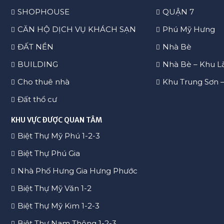
SHOPHOUSE
QUẬN 7
CĂN HỘ DỊCH VỤ KHÁCH SẠN
Phú Mỹ Hưng
ĐẤT NỀN
Nhà Bè
BUILDING
Nhà Bè – Khu L
Cho thuê nhà
Khu Trung Sơn 
Đất thổ cư
KHU VỰC ĐƯỢC QUAN TÂM
Biệt Thự Mỹ Phú 1-2-3
Biệt Thự Phú Gia
Nhà Phố Hưng Gia Hưng Phước
Biệt Thự Mỹ Văn 1-2
Biệt Thự Mỹ Kim 1-2-3
Biệt Thự Nam Thông 1-2-3