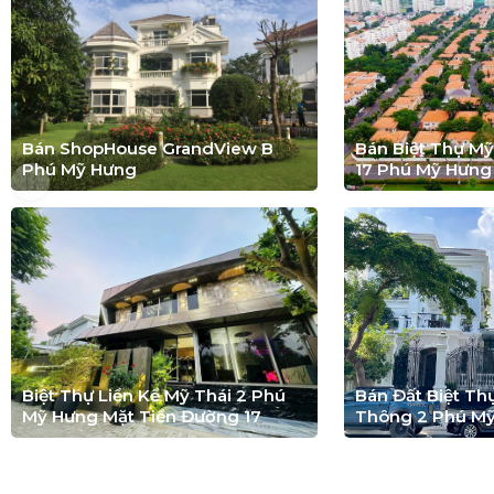
Bán ShopHouse GrandView B
Bán Biệt Thự M
Phú Mỹ Hưng
17 Phú Mỹ Hưng
Biệt Thự Liền Kề Mỹ Thái 2 Phú
Bán Đất Biệt T
Mỹ Hưng Mặt Tiền Đường 17
Thông 2 Phú M