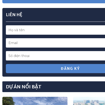
LIÊN HỆ
ĐĂNG KÝ
DỰ ÁN NỔI BẬT