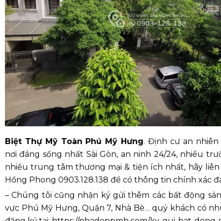
Biệt Thự Mỹ Toàn Phú Mỹ Hưng
. Định cư an nhiê
nơi đáng sống nhất Sài Gòn, an ninh 24/24, nhiều tr
nhiều trung tâm thương mại & tiện ích nhất, hãy liê
Hồng Phong 0903.128.138 để có thông tin chính xác đá
– Chúng tôi cũng nhận ký gửi thêm các bất động sả
vực Phú Mỹ Hưng, Quận 7, Nhà Bè… quý khách có nhu
đăng ký tại: https://nhadeppmh.com/ky-gui-bat-dong-