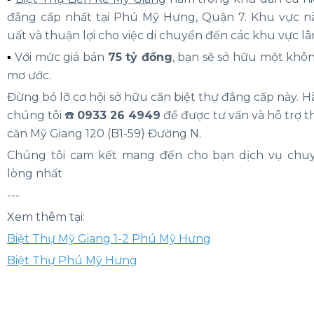
đẳng cấp nhất tại Phú Mỹ Hưng, Quận 7. Khu vực n
uất và thuận lợi cho việc di chuyển đến các khu vực lâ
▪️
Với mức giá bán
75 tỷ đồng
, bạn sẽ sở hữu một khô
mơ ước.
Đừng bỏ lỡ cơ hội sở hữu căn biệt thự đẳng cấp này. Hã
chúng tôi ☎️
0933 26 4949
để được tư vấn và hỗ trợ th
căn Mỹ Giang 120 (B1-59) Đường N.
Chúng tôi cam kết mang đến cho bạn dịch vụ chuy
lòng nhất
---
Xem thêm tại:
Biệt Thự Mỹ Giang 1-2 Phú Mỹ Hưng
Biệt Thự Phú Mỹ Hưng