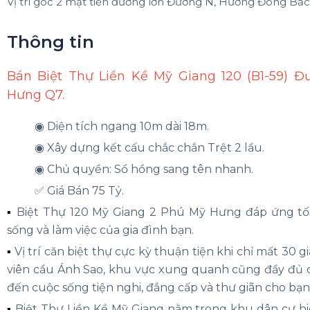
Thông tin
Bán Biệt Thự Liền Kề Mỹ Giang 120 (B1-59) 
Hưng Q7.
◉ Diện tích ngang 10m dài 18m.
◉ Xây dựng kết cấu chắc chắn Trệt 2 lầu.
◉ Chủ quyền: Sổ hồng sang tên nhanh.
✅ Giá Bán 75 Tỷ.
▪️
Biệt Thự 120 Mỹ Giang 2 Phú Mỹ Hưng đáp ứng tối
sống và làm việc của gia đình bạn.
▪️
Vị trí căn biệt thự cực kỳ thuận tiện khi chỉ mất 30 g
viên cầu Ánh Sao, khu vực xung quanh cũng đầy đủ c
đến cuộc sống tiện nghi, đẳng cấp và thư giãn cho bạn 
▪️
Biệt Thự Liền Kề Mỹ Giang
nằm trong khu dân cư hiện