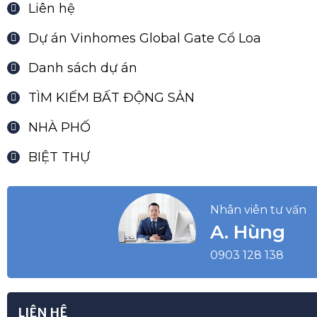
Dự án Vinhomes Global Gate Cổ Loa
Danh sách dự án
TÌM KIẾM BẤT ĐỘNG SẢN
NHÀ PHỐ
BIỆT THỰ
Nhân viên tư vấn
A. Hùng
0903 128 138
LIÊN HỆ