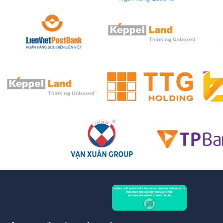
CÔNG TY BẤT ĐỘNG SẢN PHÁT ĐẠT LAND