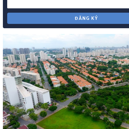
Biệt Thự CityLand Quận 7 Đang Rao Bán
🌐
Biệt Thự Phú Mỹ Hưng Q7
🌐
Google Map
LÊN LỊCH XEM NHÀ
*