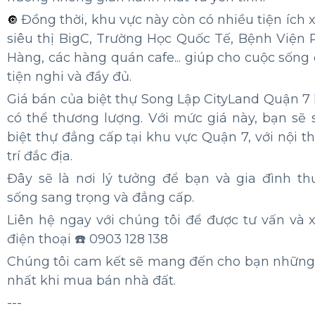
lựa chọn hoàn hảo cho bạn.
Thông tin
Bán Biệt Thự Song Lập CityLand Đường Số 4 V
P.Tân Phú, Quận 7
Diện tích 10x24m với thiết kế hầm + trệt 2 lầ
🔘
biệt thự có không gian sống rộng rãi và thoải má
Tất cả các phòng ngủ, phòng khách và phò
🔘
trang bị đầy đủ nội thất cao cấp, mang đến c
thoải mái và sang trọng.
Vị trí của biệt thự Song Lập CityLand Quậ
🔘
điểm nổi bật. Với view trực diện công viên, 
hưởng không gian xanh mát và yên tĩnh.
Đồng thời, khu vực này còn có nhiều tiện ích
🔘