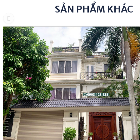
Bán ShopHouse GrandView B
Bán Biệt Thự M
Phú Mỹ Hưng
17 Phú Mỹ Hưng
Biệt Thự Liền Kề Mỹ Thái 2 Phú
Bán Đất Biệt T
Mỹ Hưng Mặt Tiền Đường 17
Thông 2 Phú M
SẢN PHẨM KHÁC