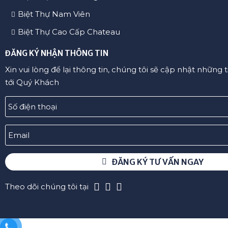
CĂN HỘ DỊCH VỤ KHÁCH SẠN
Phú Mỹ Hưng
ĐẤT NỀN
Nhà Bè
BUILDING
Nhà Bè – Khu L
Cho thuê nhà
Khu Trung Sơn 
Đất thổ cư
KHU VỰC ĐƯỢC QUAN TÂM
Biệt Thự Mỹ Phú 1-2-3
Biệt Thự Phú Gia
Nhà Phố Hưng Gia Hưng Phước
Biệt Thự Mỹ Văn 1-2
Biệt Thự Mỹ Kim 1-2-3
Biệt Thự Nam Thông 1-2-3
Biệt Thự Nam Viên