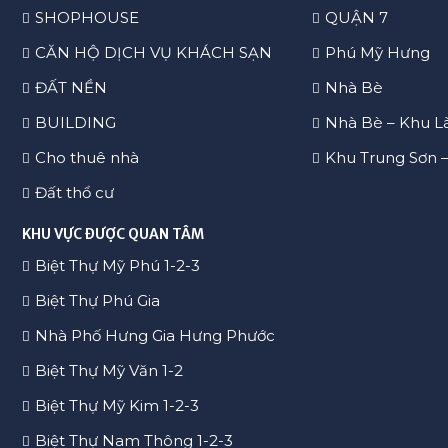
CÔNG TY BẤT ĐỘNG SẢN PHÁT ĐẠT LAND
28 Đường C Cảnh Viên 2 Phú Mỹ Hưng, P. Tân Phú, Quậ
Hotline: 0933.26.4949
nhadeppmh@gmail.com
HOTLINE
0933.26.4949
LOẠI BẤT ĐỘNG SẢ1N
KHU VỰC BẤT ĐỘNG
NHÀ PHỐ
QUẬN 1
BIỆT THỰ
QUẬN 2
CĂN HỘ
QUẬN 3
SHOPHOUSE
QUẬN 7