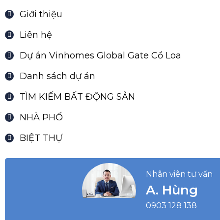
Đội ngũ nhân viên tậm tâm của chúng tôi sẽ là hướng dâ
bất kỳ thắc mắc nào của quý khách.
TÌM KIẾM BÀI VIẾT
DANH MỤC
Tin tức
Thank you
Mẫu trang chủ
Giới thiệu