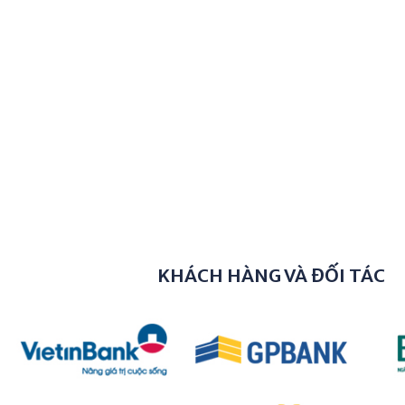
Bán Biệt Thự KDC Phú Mỹ Vạn Phát Hưng Q7
Biệt Thự Quận 7
GIÁ
21.300.000.000