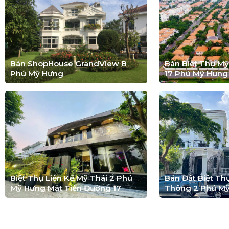
LIÊN HỆ
ĐĂNG KÝ
DỰ ÁN NỔI BẬT