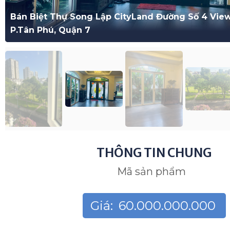
Bán Biệt Thự Song Lập CityLand Đường Số 4 Vie