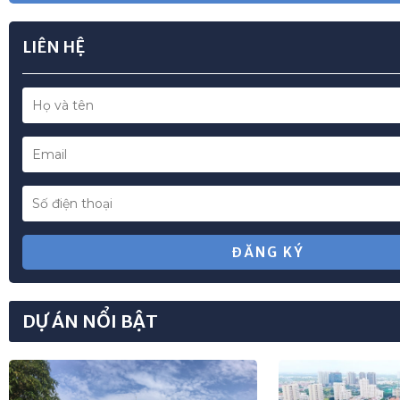
Liên hệ
Dự án Vinhomes Global Gate Cổ Loa
Danh sách dự án
TÌM KIẾM BẤT ĐỘNG SẢN
NHÀ PHỐ
BIỆT THỰ
Nhân viên tư vấn
A. Hùng
0903 128 138