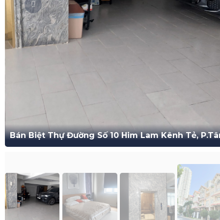
Bán Biệt Thự Đường Số 10 Him Lam Kênh Tẻ, P.T