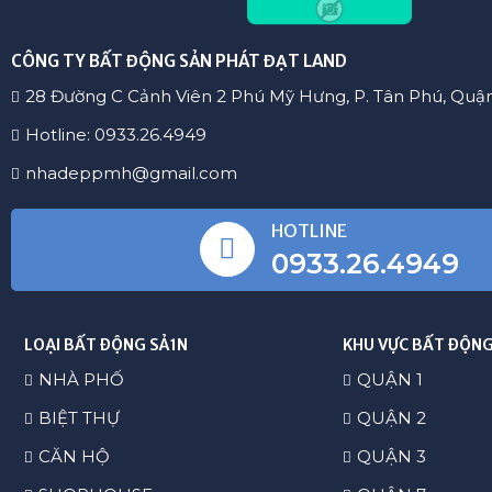
CÔNG TY BẤT ĐỘNG SẢN PHÁT ĐẠT LAND
28 Đường C Cảnh Viên 2 Phú Mỹ Hưng, P. Tân Phú, Quậ
Hotline: 0933.26.4949
nhadeppmh@gmail.com
HOTLINE
0933.26.4949
LOẠI BẤT ĐỘNG SẢ1N
KHU VỰC BẤT ĐỘNG
NHÀ PHỐ
QUẬN 1
BIỆT THỰ
QUẬN 2
CĂN HỘ
QUẬN 3