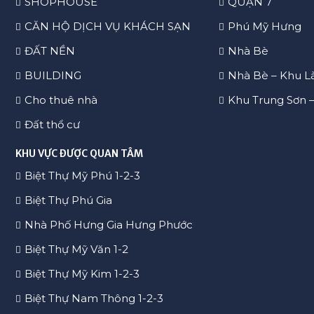
SHOPHOUSE
QUẬN 7
CĂN HỘ DỊCH VỤ KHÁCH SẠN
Phú Mỹ Hưng
ĐẤT NỀN
Nhà Bè
BUILDING
Nhà Bè – Khu L
Cho thuê nhà
Khu Trung Sơn 
Đất thổ cư
KHU VỰC ĐƯỢC QUAN TÂM
Biệt Thự Mỹ Phú 1-2-3
Biệt Thự Phú Gia
Nhà Phố Hưng Gia Hưng Phước
Biệt Thự Mỹ Văn 1-2
Biệt Thự Mỹ Kim 1-2-3
Biệt Thự Nam Thông 1-2-3