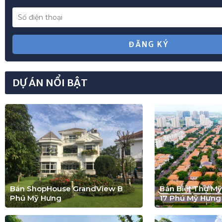
ĐĂNG KÝ
DỰ ÁN NỔI BẬT
Bán ShopHouse GrandView B
Bán Biệt Thự M
Phú Mỹ Hưng
17 Phú Mỹ Hưng