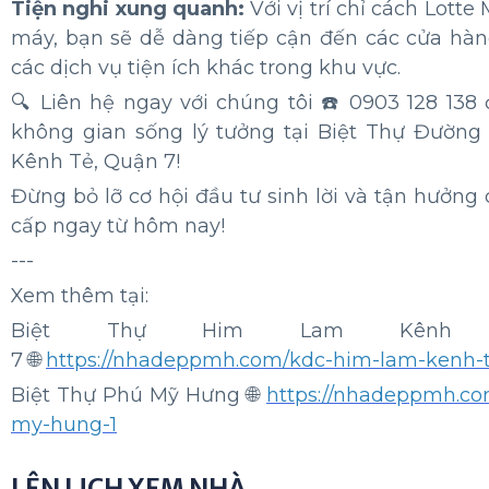
Tiện nghi xung quanh:
Với vị trí chỉ cách Lotte 
máy, bạn sẽ dễ dàng tiếp cận đến các cửa hàn
các dịch vụ tiện ích khác trong khu vực.
🔍 Liên hệ ngay với chúng tôi ☎️ 0903 128 138
không gian sống lý tưởng tại Biệt Thự Đường
Kênh Tẻ, Quận 7!
Đừng bỏ lỡ cơ hội đầu tư sinh lời và tận hưởng
cấp ngay từ hôm nay!
---
Xem thêm tại:
Biệt Thự Him Lam Kênh
7 🌐
https://nhadeppmh.com/kdc-him-lam-kenh-
Biệt Thự Phú Mỹ Hưng 🌐
https://nhadeppmh.co
my-hung-1
LÊN LỊCH XEM NHÀ