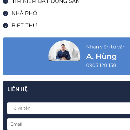
TÌM KIẾM BẤT ĐỘNG SẢN
NHÀ PHỐ
BIỆT THỰ
Nhân viên tư vấn
A. Hùng
0903 128 138
LIÊN HỆ