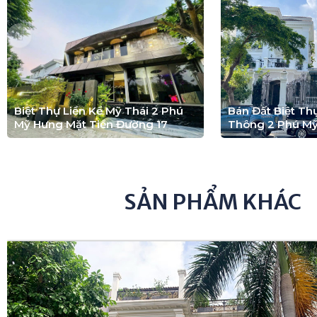
Biệt Thự Liền Kề Mỹ Thái 2 Phú
Bán Đất Biệt T
Mỹ Hưng Mặt Tiền Đường 17
Thông 2 Phú M
SẢN PHẨM KHÁC
Bán Biệt Thự Đường Số 20 Sadeco Ven Sông 
Biệt Thự Quận 7